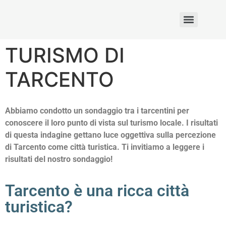
Rezultaty: akcja 2 – Projekt Erasmus+ 2025-1-PL01-KA121-SCH-000314875
TURISMO DI
TARCENTO
Abbiamo condotto un sondaggio tra i tarcentini per
conoscere il loro punto di vista sul turismo locale. I risultati
di questa indagine gettano luce oggettiva sulla percezione
di Tarcento come città turistica. Ti invitiamo a leggere i
risultati del nostro sondaggio!
Tarcento è una ricca città
turistica?